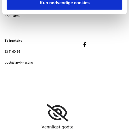
Kun nødvendige cookies
Elveveien 126
3271 Larvik
Ta kontakt
33 11 60 56
post@larvik-last.no
Vennligst godta